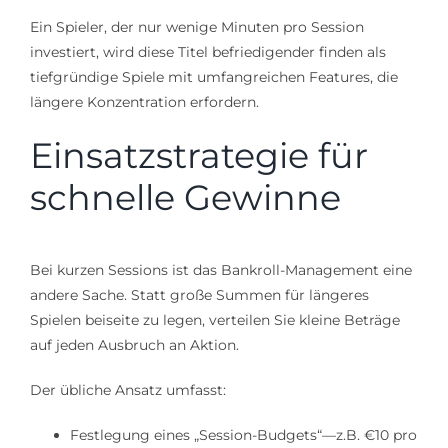
Ein Spieler, der nur wenige Minuten pro Session
investiert, wird diese Titel befriedigender finden als
tiefgründige Spiele mit umfangreichen Features, die
längere Konzentration erfordern.
Einsatzstrategie für
schnelle Gewinne
Bei kurzen Sessions ist das Bankroll-Management eine
andere Sache. Statt große Summen für längeres
Spielen beiseite zu legen, verteilen Sie kleine Beträge
auf jeden Ausbruch an Aktion.
Der übliche Ansatz umfasst:
Festlegung eines „Session-Budgets“—z.B. €10 pro