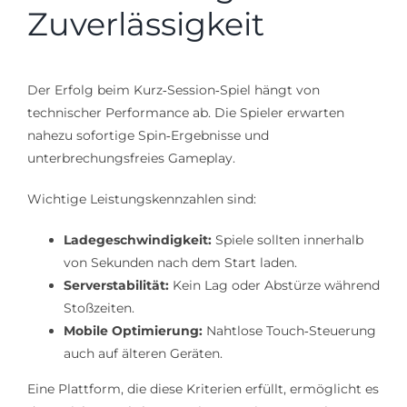
Zuverlässigkeit
Der Erfolg beim Kurz‑Session‑Spiel hängt von
technischer Performance ab. Die Spieler erwarten
nahezu sofortige Spin‑Ergebnisse und
unterbrechungsfreies Gameplay.
Wichtige Leistungskennzahlen sind:
Ladegeschwindigkeit:
Spiele sollten innerhalb
von Sekunden nach dem Start laden.
Serverstabilität:
Kein Lag oder Abstürze während
Stoßzeiten.
Mobile Optimierung:
Nahtlose Touch‑Steuerung
auch auf älteren Geräten.
Eine Plattform, die diese Kriterien erfüllt, ermöglicht es