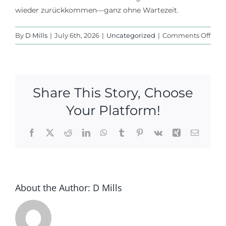
wieder zurückkommen—ganz ohne Wartezeit.
on
By
D Mills
|
July 6th, 2026
|
Uncategorized
|
Comments Off
7bit
Casi
Quic
Play
Share This Story, Choose
Slots
für
Your Platform!
Inst
Facebook
X
Reddit
LinkedIn
WhatsApp
Tumblr
Pinterest
Vk
Xing
Email
About the Author:
D Mills