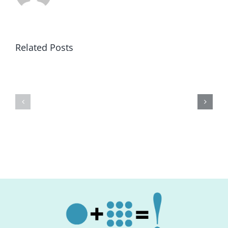
Chicken
Related Posts
Road
20Bet:
Game:
The
Quick‑Play
Fast‑Pa
Crash
Playgro
Roulette
for
for
Quick‑W
Rask‑Track
Enthusia
Vinn