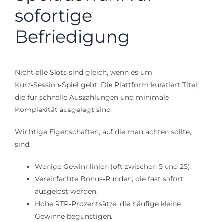
sofortige
Befriedigung
Nicht alle Slots sind gleich, wenn es um
Kurz‑Session‑Spiel geht. Die Plattform kuratiert Titel,
die für schnelle Auszahlungen und minimale
Komplexität ausgelegt sind.
Wichtige Eigenschaften, auf die man achten sollte,
sind:
Wenige Gewinnlinien (oft zwischen 5 und 25).
Vereinfachte Bonus‑Runden, die fast sofort
ausgelöst werden.
Hohe RTP‑Prozentsätze, die häufige kleine
Gewinne begünstigen.