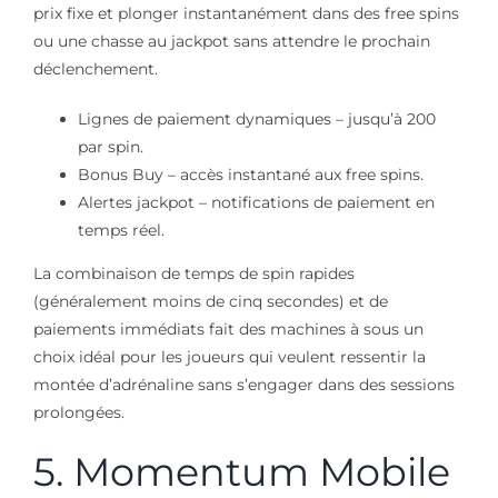
prix fixe et plonger instantanément dans des free spins
ou une chasse au jackpot sans attendre le prochain
déclenchement.
Lignes de paiement dynamiques – jusqu’à 200
par spin.
Bonus Buy – accès instantané aux free spins.
Alertes jackpot – notifications de paiement en
temps réel.
La combinaison de temps de spin rapides
(généralement moins de cinq secondes) et de
paiements immédiats fait des machines à sous un
choix idéal pour les joueurs qui veulent ressentir la
montée d’adrénaline sans s’engager dans des sessions
prolongées.
5. Momentum Mobile