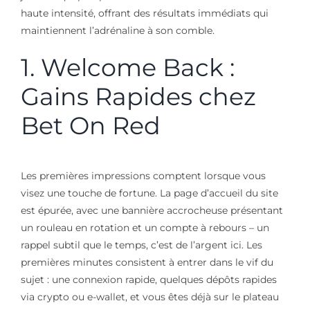
haute intensité, offrant des résultats immédiats qui
maintiennent l’adrénaline à son comble.
1. Welcome Back :
Gains Rapides chez
Bet On Red
Les premières impressions comptent lorsque vous
visez une touche de fortune. La page d’accueil du site
est épurée, avec une bannière accrocheuse présentant
un rouleau en rotation et un compte à rebours – un
rappel subtil que le temps, c’est de l’argent ici. Les
premières minutes consistent à entrer dans le vif du
sujet : une connexion rapide, quelques dépôts rapides
via crypto ou e-wallet, et vous êtes déjà sur le plateau