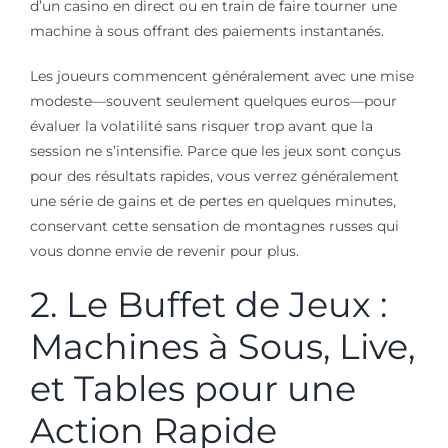
d’un casino en direct ou en train de faire tourner une
machine à sous offrant des paiements instantanés.
Les joueurs commencent généralement avec une mise
modeste—souvent seulement quelques euros—pour
évaluer la volatilité sans risquer trop avant que la
session ne s’intensifie. Parce que les jeux sont conçus
pour des résultats rapides, vous verrez généralement
une série de gains et de pertes en quelques minutes,
conservant cette sensation de montagnes russes qui
vous donne envie de revenir pour plus.
2. Le Buffet de Jeux :
Machines à Sous, Live,
et Tables pour une
Action Rapide