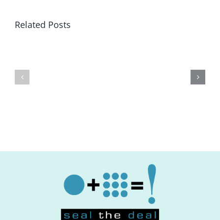
Chicken
Chicken
Related Posts
Road
Road
–
Game:
Quick‑Play
Quick‑Pl
Crash
Crash
Gaming
Roulette
voor
for
Snel‑Paced
Rask‑Tra
Winsten
Vinn