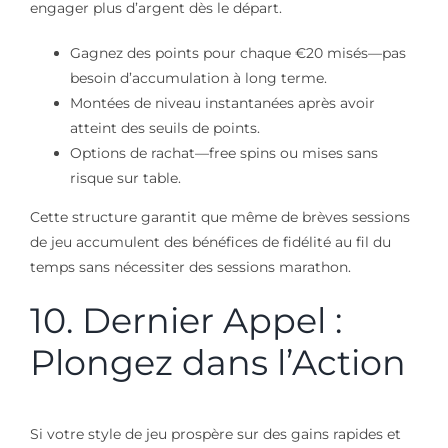
engager plus d’argent dès le départ.
Gagnez des points pour chaque €20 misés—pas
besoin d’accumulation à long terme.
Montées de niveau instantanées après avoir
atteint des seuils de points.
Options de rachat—free spins ou mises sans
risque sur table.
Cette structure garantit que même de brèves sessions
de jeu accumulent des bénéfices de fidélité au fil du
temps sans nécessiter des sessions marathon.
10. Dernier Appel :
Plongez dans l’Action
Si votre style de jeu prospère sur des gains rapides et