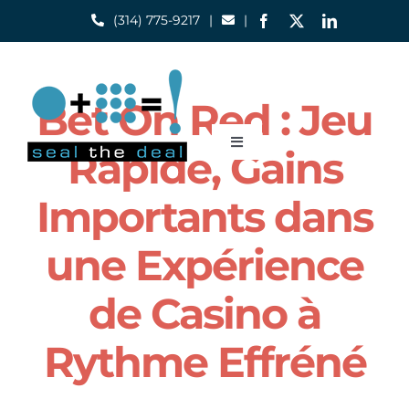
Skip
(314) 775-9217
|
|
to
content
Bet On Red : Jeu
Toggle
Rapide, Gains
Navigation
Importants dans
Home
une Expérience
Capabilities
de Casino à
About
Rythme Effréné
Blog