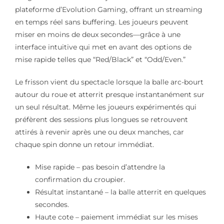
plateforme d’Evolution Gaming, offrant un streaming
en temps réel sans buffering. Les joueurs peuvent
miser en moins de deux secondes—grâce à une
interface intuitive qui met en avant des options de
mise rapide telles que “Red/Black” et “Odd/Even.”
Le frisson vient du spectacle lorsque la balle arc-bourt
autour du roue et atterrit presque instantanément sur
un seul résultat. Même les joueurs expérimentés qui
préfèrent des sessions plus longues se retrouvent
attirés à revenir après une ou deux manches, car
chaque spin donne un retour immédiat.
Mise rapide – pas besoin d’attendre la
confirmation du croupier.
Résultat instantané – la balle atterrit en quelques
secondes.
Haute cote – paiement immédiat sur les mises