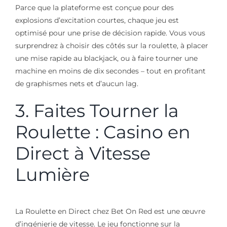
Parce que la plateforme est conçue pour des
explosions d’excitation courtes, chaque jeu est
optimisé pour une prise de décision rapide. Vous vous
surprendrez à choisir des côtés sur la roulette, à placer
une mise rapide au blackjack, ou à faire tourner une
machine en moins de dix secondes – tout en profitant
de graphismes nets et d’aucun lag.
3. Faites Tourner la
Roulette : Casino en
Direct à Vitesse
Lumière
La Roulette en Direct chez Bet On Red est une œuvre
d’ingénierie de vitesse. Le jeu fonctionne sur la