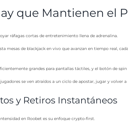
ay que Mantienen el P
oyar ráfagas cortas de entretenimiento llena de adrenalina.
ta mesas de blackjack en vivo que avanzan en tiempo real, cada 
ficientemente grandes para pantallas táctiles, y el botón de spin
jugadores se ven atraídos a un ciclo de apostar, jugar y volver a
tos y Retiros Instantáneos
 intensidad en Roobet es su enfoque crypto‑first.