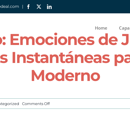
deal.com
|
Home
Capab
: Emociones de 
Instantáneas pa
Moderno
on
tegorized
Comments Off
Roobet
Casino:
Emociones
de
Juego