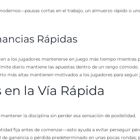
da modernos—pausas cortas en el trabajo, un almuerzo rápido o u
nancias Rápidas
en a los jugadores mantenerse en juego más tiempo mientras p
límite diario mantiene las apuestas dentro de un rango cómodo.
rto más altas mantienen motivados a los jugadores para seguir
 en la Vía Rápida
antener la disciplina sin perder esa sensación de posibilidad.
tidad fija antes de comenzar—esto ayuda a evitar perseguir pér
 de ganancia o pérdida predeterminado en unas pocas rondas, p