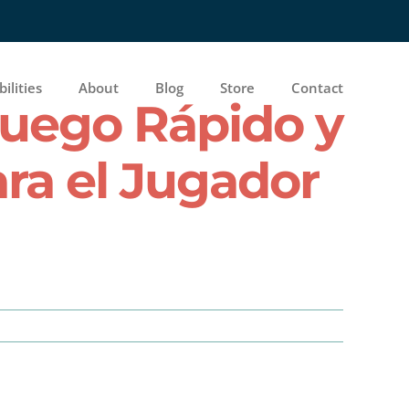
ilities
About
Blog
Store
Contact
Juego Rápido y
ra el Jugador