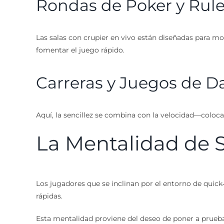
Rondas de Poker y Rule
Las salas con crupier en vivo están diseñadas para m
fomentar el juego rápido.
Carreras y Juegos de D
Aquí, la sencillez se combina con la velocidad—coloca 
La Mentalidad de 
Los jugadores que se inclinan por el entorno de qu
rápidas.
Esta mentalidad proviene del deseo de poner a prueba l