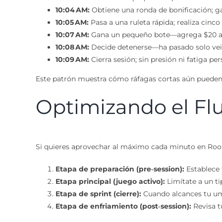
10:04 AM:
Obtiene una ronda de bonificación; ga
10:05 AM:
Pasa a una ruleta rápida; realiza cinc
10:07 AM:
Gana un pequeño bote—agrega $20 a 
10:08 AM:
Decide detenerse—ha pasado solo vein
10:09 AM:
Cierra sesión; sin presión ni fatiga per
Este patrón muestra cómo ráfagas cortas aún pueden 
Optimizando el Fl
Si quieres aprovechar al máximo cada minuto en Roob
Etapa de preparación (pre‑session):
Establece 
Etapa principal (juego activo):
Limítate a un ti
Etapa de sprint (cierre):
Cuando alcances tu umb
Etapa de enfriamiento (post‑session):
Revisa t