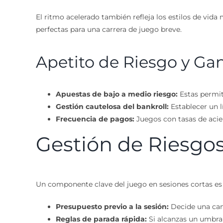
El ritmo acelerado también refleja los estilos de vi
perfectas para una carrera de juego breve.
Apetito de Riesgo y Ga
Apuestas de bajo a medio riesgo:
Estas permit
Gestión cautelosa del bankroll:
Establecer un 
Frecuencia de pagos:
Juegos con tasas de acie
Gestión de Riesgos
Un componente clave del juego en sesiones cortas es m
Presupuesto previo a la sesión:
Decide una can
Reglas de parada rápida:
Si alcanzas un umbral