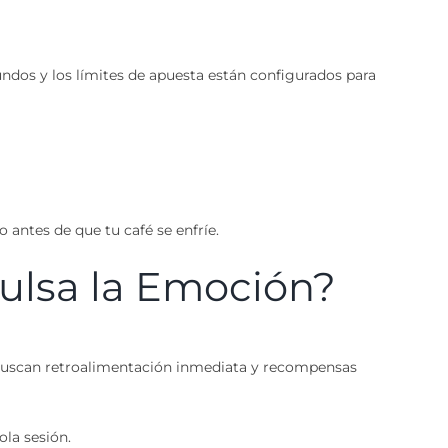
ndos y los límites de apuesta están configurados para
 antes de que tu café se enfríe.
ulsa la Emoción?
buscan retroalimentación inmediata y recompensas
ola sesión.