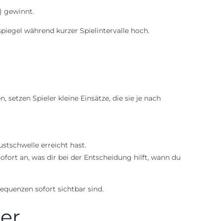
) gewinnt.
piegel während kurzer Spielintervalle hoch.
 setzen Spieler kleine Einsätze, die sie je nach
stschwelle erreicht hast.
ofort an, was dir bei der Entscheidung hilft, wann du
equenzen sofort sichtbar sind.
ler