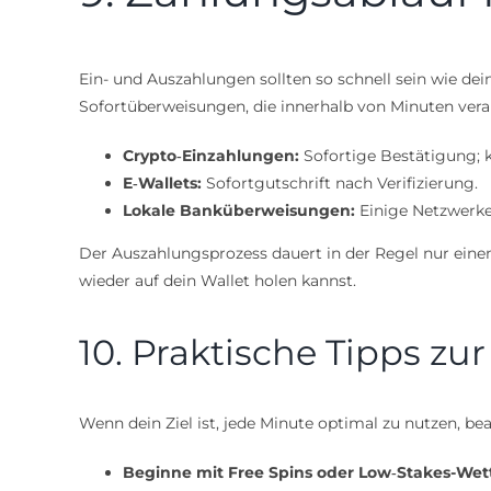
Ein- und Auszahlungen sollten so schnell sein wie de
Sofortüberweisungen, die innerhalb von Minuten vera
Crypto‑Einzahlungen:
Sofortige Bestätigung; k
E‑Wallets:
Sofortgutschrift nach Verifizierung.
Lokale Banküberweisungen:
Einige Netzwerke
Der Auszahlungsprozess dauert in der Regel nur eine
wieder auf dein Wallet holen kannst.
10. Praktische Tipps zu
Wenn dein Ziel ist, jede Minute optimal zu nutzen, bea
Beginne mit Free Spins oder Low‑Stakes-Wet