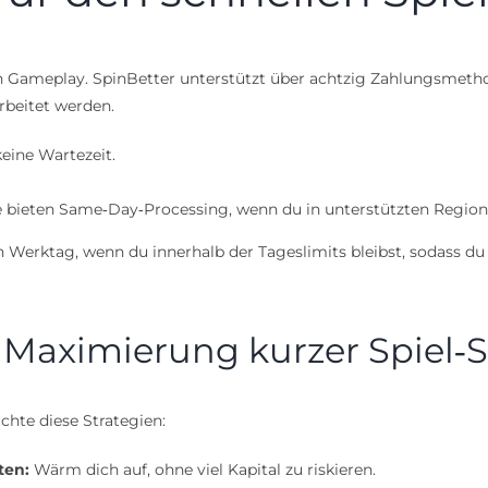
in Gameplay. SpinBetter unterstützt über achtzig Zahlungsmetho
rbeitet werden.
eine Wartezeit.
 bieten Same‑Day‑Processing, wenn du in unterstützten Regione
n Werktag, wenn du innerhalb der Tageslimits bleibst, sodass d
r Maximierung kurzer Spiel‑
chte diese Strategien:
ten:
Wärm dich auf, ohne viel Kapital zu riskieren.