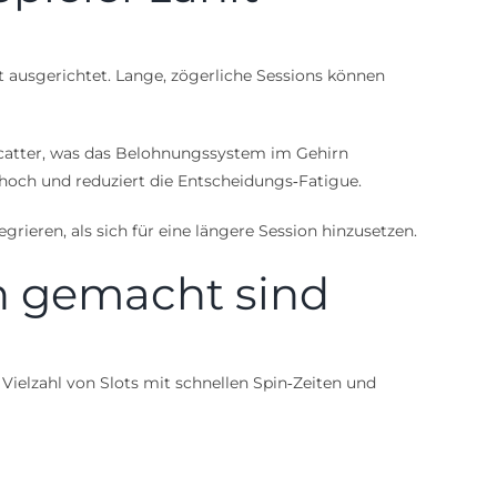
 ausgerichtet. Lange, zögerliche Sessions können
 Scatter, was das Belohnungssystem im Gehirn
 hoch und reduziert die Entscheidungs‑Fatigue.
rieren, als sich für eine längere Session hinzusetzen.
on gemacht sind
 Vielzahl von Slots mit schnellen Spin‑Zeiten und