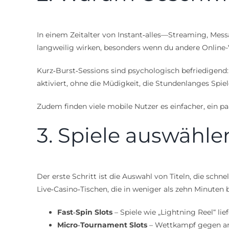
In einem Zeitalter von Instant‑alles—Streaming, Mes
langweilig wirken, besonders wenn du andere Online-
Kurz‑Burst‑Sessions sind psychologisch befriedigend
aktiviert, ohne die Müdigkeit, die Stundenlanges Spi
Zudem finden viele mobile Nutzer es einfacher, ein pa
3. Spiele auswähle
Der erste Schritt ist die Auswahl von Titeln, die sch
Live‑Casino‑Tischen, die in weniger als zehn Minuten 
Fast‑Spin Slots
– Spiele wie „Lightning Reel“ li
Micro‑Tournament Slots
– Wettkampf gegen and