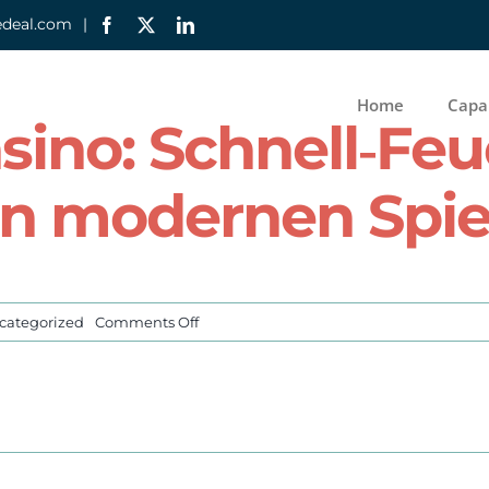
deal.com
|
Home
Capab
sino: Schnell‑Fe
n modernen Spie
on
categorized
Comments Off
SpinBetter
Casino:
Schnell‑Feuer
Gaming
für
den
modernen
Spieler