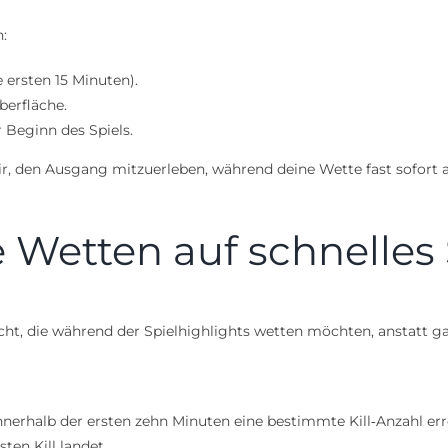
:
e ersten 15 Minuten).
berfläche.
Beginn des Spiels.
ir, den Ausgang mitzuerleben, während deine Wette fast sofort 
e Wetten auf schnelles 
cht, die während der Spielhighlights wetten möchten, anstatt ga
innerhalb der ersten zehn Minuten eine bestimmte Kill‑Anzahl err
ten Kill landet.