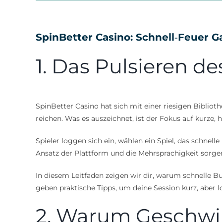
SpinBetter Casino: Schnell‑Feuer 
1. Das Pulsieren d
SpinBetter Casino hat sich mit einer riesigen Biblio
reichen. Was es auszeichnet, ist der Fokus auf kurze,
Spieler loggen sich ein, wählen ein Spiel, das schnel
Ansatz der Plattform und die Mehrsprachigkeit sorgen 
In diesem Leitfaden zeigen wir dir, warum schnelle B
geben praktische Tipps, um deine Session kurz, aber l
2. Warum Geschwin