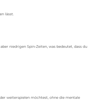
n lässt.
 aber niedrigen Spin‑Zeiten, was bedeutet, dass du
oder weiterspielen möchtest, ohne die mentale