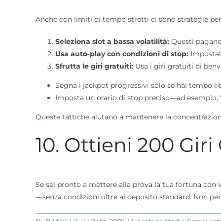
Anche con limiti di tempo stretti ci sono strategie pe
Seleziona slot a bassa volatilità:
Questi pagano 
Usa auto‑play con condizioni di stop:
Impostalo
Sfrutta le giri gratuiti:
Usa i giri gratuiti di be
Segna i jackpot progressivi solo se hai tempo lib
Imposta un orario di stop preciso—ad esempio, “g
Queste tattiche aiutano a mantenere la concentrazione 
10. Ottieni 200 Giri 
Se sei pronto a mettere alla prova la tua fortuna con vi
—senza condizioni oltre al deposito standard. Non per