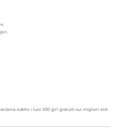
i.
iri.
eclama subito i tuoi 200 giri gratuiti sui migliori slot