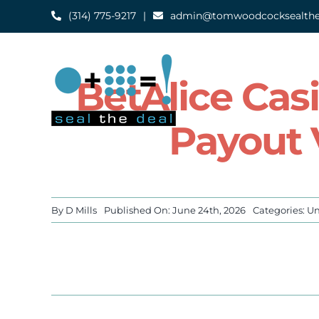
Skip
(314) 775-9217
|
admin@tomwoodcocksealthe
to
content
BetAlice Cas
Payout V
By
D Mills
Published On: June 24th, 2026
Categories:
Un