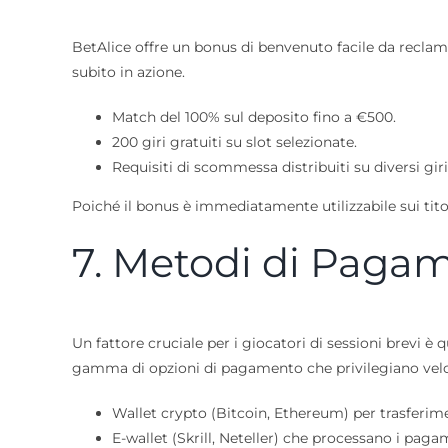
BetAlice offre un bonus di benvenuto facile da recl
subito in azione.
Match del 100% sul deposito fino a €500.
200 giri gratuiti su slot selezionate.
Requisiti di scommessa distribuiti su diversi giri
Poiché il bonus è immediatamente utilizzabile sui titol
7. Metodi di Paga
Un fattore cruciale per i giocatori di sessioni brevi
gamma di opzioni di pagamento che privilegiano velo
Wallet crypto (Bitcoin, Ethereum) per trasferime
E-wallet (Skrill, Neteller) che processano i paga