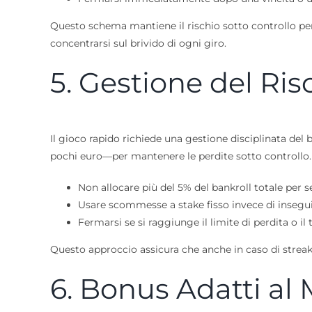
Questo schema mantiene il rischio sotto controllo pe
concentrarsi sul brivido di ogni giro.
5. Gestione del Ris
Il gioco rapido richiede una gestione disciplinata d
pochi euro—per mantenere le perdite sotto controllo.
Non allocare più del 5% del bankroll totale per s
Usare scommesse a stake fisso invece di inseguir
Fermarsi se si raggiunge il limite di perdita o il
Questo approccio assicura che anche in caso di streak
6. Bonus Adatti al