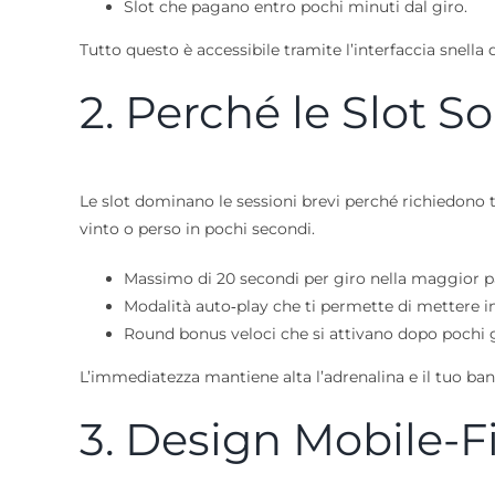
Slot che pagano entro pochi minuti dal giro.
Tutto questo è accessibile tramite l’interfaccia snella d
2. Perché le Slot S
Le slot dominano le sessioni brevi perché richiedono 
vinto o perso in pochi secondi.
Massimo di 20 secondi per giro nella maggior pa
Modalità auto‑play che ti permette di mettere i
Round bonus veloci che si attivano dopo pochi g
L’immediatezza mantiene alta l’adrenalina e il tuo ban
3. Design Mobile-F