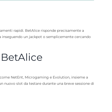
amenti rapidi. BetAlice risponde precisamente a
u stia inseguendo un jackpot o semplicemente cercando
 BetAlice
re come NetEnt, Microgaming e Evolution, insieme a
n nuovo slot da testare durante una breve sessione di