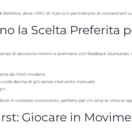
i BetAlice, dove i filtri di ricerca ti permettono di concentrarti su
ono la Scelta Preferita 
tempi di decisione minimi e premiano con feedback istantaneo. Co
rte dei titoli moderni.
n coda decine di giri senza intervento manuale.
iri.
kroll in costante movimento, perfetto per chi ama le vittorie rap
irst: Giocare in Movim