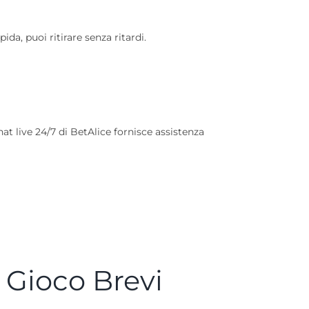
da, puoi ritirare senza ritardi.
t live 24/7 di BetAlice fornisce assistenza
i Gioco Brevi