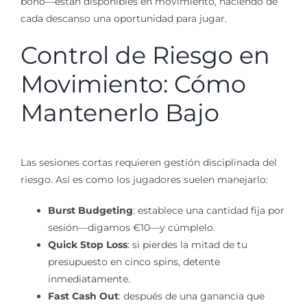
bono—están disponibles en movimiento, haciendo de
cada descanso una oportunidad para jugar.
Control de Riesgo en
Movimiento: Cómo
Mantenerlo Bajo
Las sesiones cortas requieren gestión disciplinada del
riesgo. Así es como los jugadores suelen manejarlo:
Burst Budgeting
: establece una cantidad fija por
sesión—digamos €10—y cúmplelo.
Quick Stop Loss
: si pierdes la mitad de tu
presupuesto en cinco spins, detente
inmediatamente.
Fast Cash Out
: después de una ganancia que