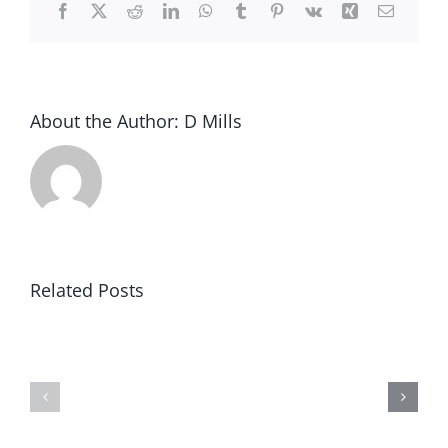
High‑Intensity
Facebook
X
Reddit
LinkedIn
WhatsApp
Tumblr
Pinterest
Vk
Xing
Email
Play
About the Author:
D Mills
Chicken
Chicken
Related Posts
Road
Road
–
Game:
Quick‑Play
Quick‑Pl
Crash
Crash
Gaming
Roulette