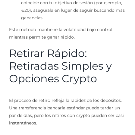
coincide con tu objetivo de sesión (por ejemplo,
€20), asegúrala en lugar de seguir buscando más
ganancias.
Este método mantiene la volatilidad bajo control
mientras permite ganar rápido.
Retirar Rápido:
Retiradas Simples y
Opciones Crypto
El proceso de retiro refleja la rapidez de los depósitos.
Una transferencia bancaria estándar puede tardar un
par de días, pero los retiros con crypto pueden ser casi
instantáneos.