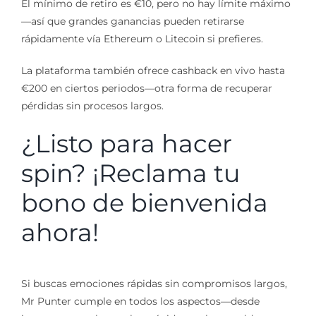
El mínimo de retiro es €10, pero no hay límite máximo
—así que grandes ganancias pueden retirarse
rápidamente vía Ethereum o Litecoin si prefieres.
La plataforma también ofrece cashback en vivo hasta
€200 en ciertos periodos—otra forma de recuperar
pérdidas sin procesos largos.
¿Listo para hacer
spin? ¡Reclama tu
bono de bienvenida
ahora!
Si buscas emociones rápidas sin compromisos largos,
Mr Punter cumple en todos los aspectos—desde